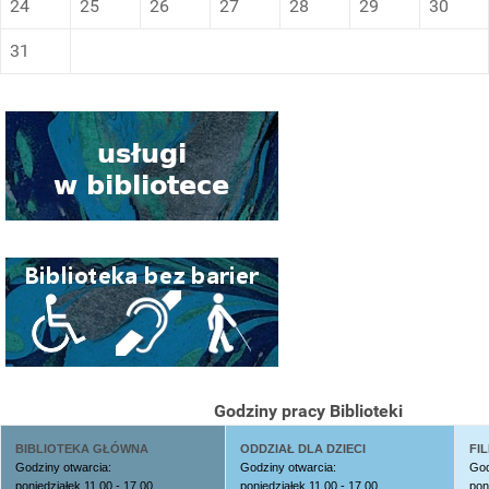
24
25
26
27
28
29
30
31
Godziny pracy Biblioteki
BIBLIOTEKA GŁÓWNA
ODDZIAŁ DLA DZIECI
FIL
Godziny otwarcia:
Godziny otwarcia:
God
poniedziałek 11.00 - 17.00
poniedziałek 11.00 - 17.00
pon