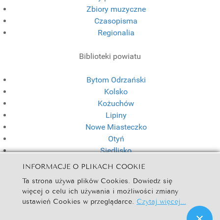
Zbiory muzyczne
Czasopisma
Regionalia
Biblioteki powiatu
Bytom Odrzański
Kolsko
Kożuchów
Lipiny
Nowe Miasteczko
Otyń
Siedlisko
INFORMACJE O PLIKACH COOKIE
Spotkania w Bibliotece
Ta strona używa plików Cookies. Dowiedz się
więcej o celu ich używania i możliwości zmiany
DKK dla dzieci
ustawień Cookies w przeglądarce.
Czytaj więcej...
Klub Książki dla dorosłych