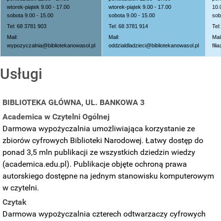
wtorek-piątek 9.00 - 17.00
wtorek-piątek 9.00 - 17.00
10.
sobota 9.00 - 15.00
sobota 9.00 - 15.00
sob
Tel: 68 3781 903
Tel: 68 3781 914
Tel
Mail:
Mail:
Mail
wypozyczalnia@bibliotekanowasol.pl
oddzialdladzieci@bibliotekanowasol.pl
fil
Usługi
BIBLIOTEKA GŁÓWNA, UL. BANKOWA 3
Academica w Czytelni Ogólnej
Darmowa wypożyczalnia umożliwiająca korzystanie ze
zbiorów cyfrowych Biblioteki Narodowej. Łatwy dostęp do
ponad 3,5 mln publikacji ze wszystkich dziedzin wiedzy
(academica.edu.pl). Publikacje objęte ochroną prawa
autorskiego dostępne na jednym stanowisku komputerowym
w czytelni.
Czytak
Darmowa wypożyczalnia czterech odtwarzaczy cyfrowych