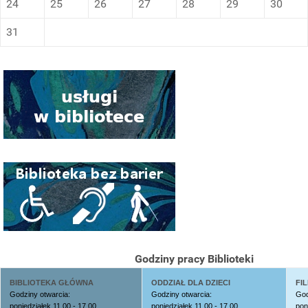
24
25
26
27
28
29
30
31
Godziny pracy Biblioteki
BIBLIOTEKA GŁÓWNA
ODDZIAŁ DLA DZIECI
FIL
Godziny otwarcia:
Godziny otwarcia:
God
poniedziałek 11.00 - 17.00
poniedziałek 11.00 - 17.00
pon