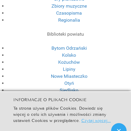
Zbiory muzyczne
Czasopisma
Regionalia
Biblioteki powiatu
Bytom Odrzański
Kolsko
Kożuchów
Lipiny
Nowe Miasteczko
Otyń
Siedlisko
INFORMACJE O PLIKACH COOKIE
Spotkania w Bibliotece
Ta strona używa plików Cookies. Dowiedz się
więcej o celu ich używania i możliwości zmiany
DKK dla dzieci
ustawień Cookies w przeglądarce.
Czytaj więcej...
Klub Książki dla dorosłych