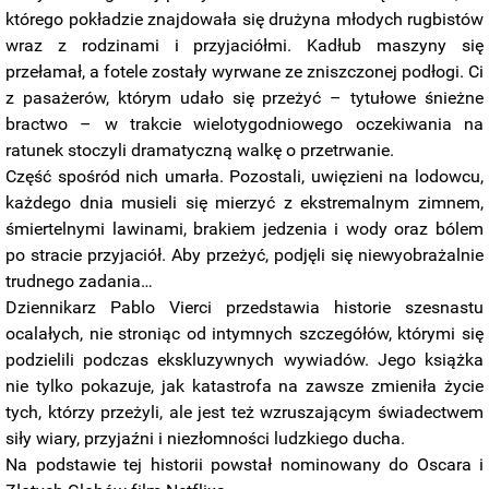
którego pokładzie znajdowała się drużyna młodych rugbistów
wraz z rodzinami i przyjaciółmi. Kadłub maszyny się
przełamał, a fotele zostały wyrwane ze zniszczonej podłogi. Ci
z pasażerów, którym udało się przeżyć – tytułowe śnieżne
bractwo – w trakcie wielotygodniowego oczekiwania na
ratunek stoczyli dramatyczną walkę o przetrwanie.
Część spośród nich umarła. Pozostali, uwięzieni na lodowcu,
każdego dnia musieli się mierzyć z ekstremalnym zimnem,
śmiertelnymi lawinami, brakiem jedzenia i wody oraz bólem
po stracie przyjaciół. Aby przeżyć, podjęli się niewyobrażalnie
trudnego zadania…
Dziennikarz Pablo Vierci przedstawia historie szesnastu
ocalałych, nie stroniąc od intymnych szczegółów, którymi się
podzielili podczas ekskluzywnych wywiadów. Jego książka
nie tylko pokazuje, jak katastrofa na zawsze zmieniła życie
tych, którzy przeżyli, ale jest też wzruszającym świadectwem
siły wiary, przyjaźni i niezłomności ludzkiego ducha.
Na podstawie tej historii powstał nominowany do Oscara i