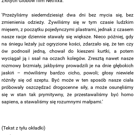
Złotych Globów film Netflixa.
'Przeżyliśmy siedemdziesiąt dwa dni bez mycia się, bez
zmienienia odzieży. Żywiliśmy się w tym czasie ludzkim
mięsem, z początku pojedynczymi plastrami, jednak z czasem
nasze racje dziennie stawały się większe. Nieco później, gdy
na śniegu leżały już ogryzione kości, zdarzało się, że ten czy
ów podnosił jedną, chował do kieszeni kurtki, a potem
wyciągał ją i ssał na oczach kolegów. Zresztą nawet nasze
rozmowy brzmiały, jakbyśmy prowadzili je na dnie głębokich
jaskiń – mówiliśmy bardzo cicho, powoli; głosy niewiele
różniły się od szeptu. Być może w ten sposób nasze ciała
próbowały oszczędzać drogocenne siły, a może osunęliśmy
się w stan tak prymitywny, że przestawaliśmy być homo
sapiens, a stawaliśmy się rozumnymi małpami.'
(Tekst z tyłu okładki)