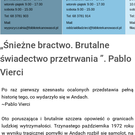
wtorek-piątek 9.00 - 17.00
wtorek-piątek 9.00 - 17.00
10.
sobota 9.00 - 15.00
sobota 9.00 - 15.00
sob
Tel: 68 3781 903
Tel: 68 3781 914
Tel
Mail:
Mail:
Mail
wypozyczalnia@bibliotekanowasol.pl
oddzialdladzieci@bibliotekanowasol.pl
fil
„Śnieżne bractwo. Brutalne
świadectwo przetrwania ”. Pablo
Vierci
Po raz pierwszy szesnastu ocalonych przedstawia pełną
historię tego, co wydarzyło się w Andach.
~Pablo Vierci
Oto poruszająca i brutalnie szczera opowieść o granicach
ludzkiej wytrzymałości. Trzynastego października 1972 roku
w wyniku tragicznej pomyłki w Andach rozbił się samolot, na